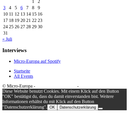
1
2
3
4
5
6
7
8
9
10
11
12
13
14
15
16
17
18
19
20
21
22
23
24
25
26
27
28
29
30
31
« Juli
Interviews
Micro-Europa auf Spotify
Startseite
All Events
© Micro-Europa -
Datenschutzerklärung
-
Impressum
Diese Website benutzt Cookies. Mit einem Klick auf den Button
"OK" bestätigst du, dass du damit einverstanden bist. Weitere
Informationen erhältst du mit Klick auf den Button
"Datenschutzerklärung".
OK
Datenschutzerklärung