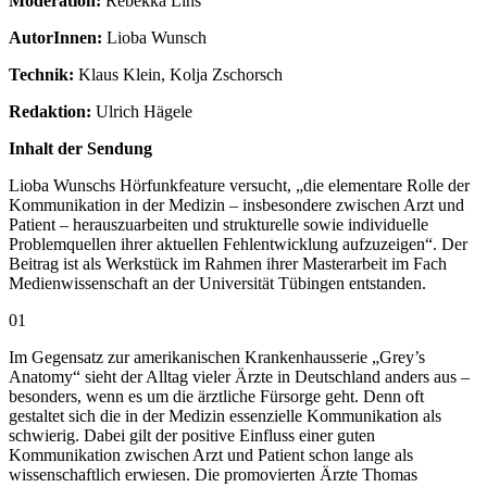
Moderation:
Rebekka Lins
AutorInnen:
Lioba Wunsch
Technik:
Klaus Klein, Kolja Zschorsch
Redaktion:
Ulrich Hägele
Inhalt der Sendung
Lioba Wunschs Hörfunkfeature versucht, „die elementare Rolle der
Kommunikation in der Medizin – insbesondere zwischen Arzt und
Patient – herauszuarbeiten und strukturelle sowie individuelle
Problemquellen ihrer aktuellen Fehlentwicklung aufzuzeigen“. Der
Beitrag ist als Werkstück im Rahmen ihrer Masterarbeit im Fach
Medienwissenschaft an der Universität Tübingen entstanden.
01
Im Gegensatz zur amerikanischen Krankenhausserie „Grey’s
Anatomy“ sieht der Alltag vieler Ärzte in Deutschland anders aus –
besonders, wenn es um die ärztliche Fürsorge geht. Denn oft
gestaltet sich die in der Medizin essenzielle Kommunikation als
schwierig. Dabei gilt der positive Einfluss einer guten
Kommunikation zwischen Arzt und Patient schon lange als
wissenschaftlich erwiesen. Die promovierten Ärzte Thomas