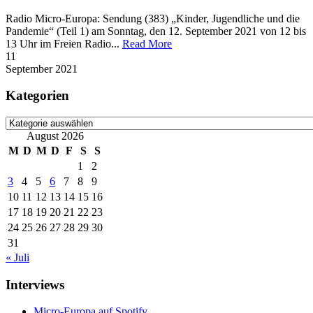
Radio Micro-Europa: Sendung (383) „Kinder, Jugendliche und die
Pandemie“ (Teil 1) am Sonntag, den 12. September 2021 von 12 bis
13 Uhr im Freien Radio...
Read More
11
September
2021
Kategorien
Kategorien
August 2026
M
D
M
D
F
S
S
1
2
3
4
5
6
7
8
9
10
11
12
13
14
15
16
17
18
19
20
21
22
23
24
25
26
27
28
29
30
31
« Juli
Interviews
Micro-Europa auf Spotify