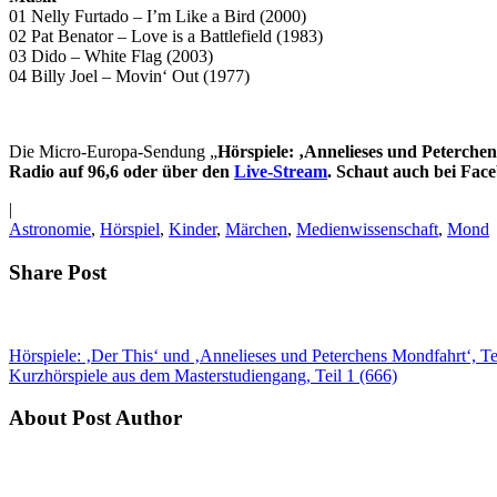
01 Nelly Furtado – I’m Like a Bird (2000)
02 Pat Benator – Love is a Battlefield (1983)
03 Dido – White Flag (2003)
04 Billy Joel – Movin‘ Out (1977)
Die Micro-Europa-Sendung „
Hörspiele: ‚Annelieses und Peterchen
Radio auf 96,6 oder über den
Live-Stream
. Schaut auch bei Fac
|
Astronomie
,
Hörspiel
,
Kinder
,
Märchen
,
Medienwissenschaft
,
Mond
Share Post
Hörspiele: ‚Der This‘ und ‚Annelieses und Peterchens Mondfahrt‘, Te
Kurzhörspiele aus dem Masterstudiengang, Teil 1 (666)
About Post Author