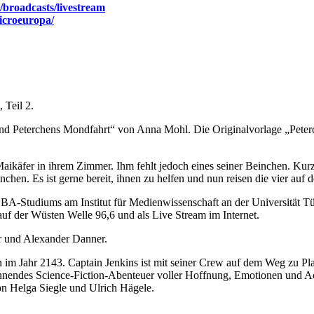
/broadcasts/livestream
microeuropa/
 Teil 2.
 und Peterchens Mondfahrt“ von Anna Mohl. Die Originalvorlage „Pet
aikäfer in ihrem Zimmer. Ihm fehlt jedoch eines seiner Beinchen. Ku
chen. Es ist gerne bereit, ihnen zu helfen und nun reisen die vier au
s BA-Studiums am Institut für Medienwissenschaft an der Universität 
 der Wüsten Welle 96,6 und als Live Stream im Internet.
r und Alexander Danner.
 im Jahr 2143. Captain Jenkins ist mit seiner Crew auf dem Weg zu P
pannendes Science-Fiction-Abenteuer voller Hoffnung, Emotionen und 
on Helga Siegle und Ulrich Hägele.