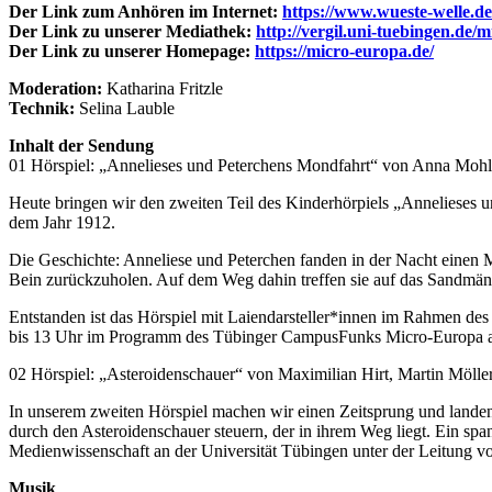
Der Link zum Anhören im Internet:
https://www.wueste-welle.de
Der Link zu unserer Mediathek:
http://vergil.uni-tuebingen.de/
Der Link zu unserer Homepage:
https://micro-europa.de/
Moderation:
Katharina Fritzle
Technik:
Selina Lauble
Inhalt der Sendung
01 Hörspiel: „Annelieses und Peterchens Mondfahrt“ von Anna Mohl,
Heute bringen wir den zweiten Teil des Kinderhörpiels „Annelieses
dem Jahr 1912.
Die Geschichte: Anneliese und Peterchen fanden in der Nacht einen M
Bein zurückzuholen. Auf dem Weg dahin treffen sie auf das Sandmänn
Entstanden ist das Hörspiel mit Laiendarsteller*innen im Rahmen de
bis 13 Uhr im Programm des Tübinger CampusFunks Micro-Europa auf
02 Hörspiel: „Asteroidenschauer“ von Maximilian Hirt, Martin Mölle
In unserem zweiten Hörspiel machen wir einen Zeitsprung und landen
durch den Asteroidenschauer steuern, der in ihrem Weg liegt. Ein s
Medienwissenschaft an der Universität Tübingen unter der Leitung v
Musik