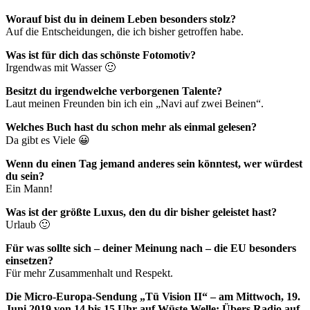
Worauf bist du in deinem Leben besonders stolz?
Auf die Entscheidungen, die ich bisher getroffen habe.
Was ist für dich das schönste Fotomotiv?
Irgendwas mit Wasser 🙂
Besitzt du irgendwelche verborgenen Talente?
Laut meinen Freunden bin ich ein „Navi auf zwei Beinen“.
Welches Buch hast du schon mehr als einmal gelesen?
Da gibt es Viele 😀
Wenn du einen Tag jemand anderes sein könntest, wer würdest
du sein?
Ein Mann!
Was ist der größte Luxus, den du dir bisher geleistet hast?
Urlaub 🙂
Für was sollte sich – deiner Meinung nach – die EU besonders
einsetzen?
Für mehr Zusammenhalt und Respekt.
Die Micro-Europa-Sendung „Tü Vision II“ – am Mittwoch, 19.
Juni 2019 von 14 bis 15
Uhr auf Wüste Welle: Übers Radio auf