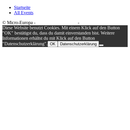
Startseite
All Events
© Micro-Europa -
Datenschutzerklärung
-
Impressum
Diese Website benutzt Cookies. Mit einem Klick auf den Button
"OK" bestätigst du, dass du damit einverstanden bist. Weitere
Informationen erhältst du mit Klick auf den Button
"Datenschutzerklärung".
OK
Datenschutzerklärung