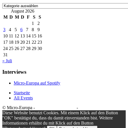
Kategorien
August 2026
M
D
M
D
F
S
S
1
2
3
4
5
6
7
8
9
10
11
12
13
14
15
16
17
18
19
20
21
22
23
24
25
26
27
28
29
30
31
« Juli
Interviews
Micro-Europa auf Spotify
Startseite
All Events
© Micro-Europa -
Datenschutzerklärung
-
Impressum
Diese Website benutzt Cookies. Mit einem Klick auf den Button
"OK" bestätigst du, dass du damit einverstanden bist. Weitere
Informationen erhältst du mit Klick auf den Button