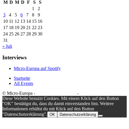
M
D
M
D
F
S
S
1
2
3
4
5
6
7
8
9
10
11
12
13
14
15
16
17
18
19
20
21
22
23
24
25
26
27
28
29
30
31
« Juli
Interviews
Micro-Europa auf Spotify
Startseite
All Events
© Micro-Europa -
Datenschutzerklärung
-
Impressum
Diese Website benutzt Cookies. Mit einem Klick auf den Button
"OK" bestätigst du, dass du damit einverstanden bist. Weitere
Informationen erhältst du mit Klick auf den Button
"Datenschutzerklärung".
OK
Datenschutzerklärung