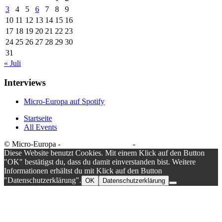
3
4
5
6
7
8
9
10
11
12
13
14
15
16
17
18
19
20
21
22
23
24
25
26
27
28
29
30
31
« Juli
Interviews
Micro-Europa auf Spotify
Startseite
All Events
© Micro-Europa -
Datenschutzerklärung
-
Impressum
Diese Website benutzt Cookies. Mit einem Klick auf den Button
"OK" bestätigst du, dass du damit einverstanden bist. Weitere
Informationen erhältst du mit Klick auf den Button
"Datenschutzerklärung".
OK
Datenschutzerklärung