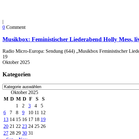
|
0
Comment
Musikbox: Feministischer Liederabend Holly Mess, liv
Radio Micro-Europa: Sendung (644) „Musikbox Feministischer Lieder
19
Oktober
2025
Kategorien
Kategorien
Oktober 2025
M
D
M
D
F
S
S
1
2
3
4
5
6
7
8
9
10
11
12
13
14
15
16
17
18
19
20
21
22
23
24
25
26
27
28
29
30
31