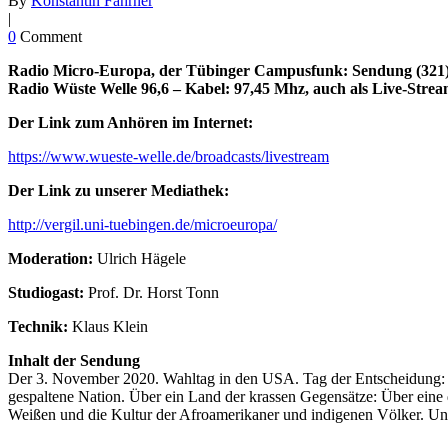
By
Konstantin Fahrner
|
0
Comment
Radio Micro-Europa, der Tübinger Campusfunk: Sendung (321) „
Radio Wüste Welle 96,6 – Kabel: 97,45 Mhz, auch als Live-Strea
Der Link zum Anhören im Internet:
https://www.wueste-welle.de/broadcasts/livestream
Der Link zu unserer Mediathek:
http://vergil.uni-tuebingen.de/microeuropa/
Moderation:
Ulrich Hägele
Studiogast:
Prof. Dr. Horst Tonn
Technik:
Klaus Klein
Inhalt der Sendung
Der 3. November 2020. Wahltag in den USA. Tag der Entscheidung: E
gespaltene Nation. Über ein Land der krassen Gegensätze: Über eine
Weißen und die Kultur der Afroamerikaner und indigenen Völker. Und 