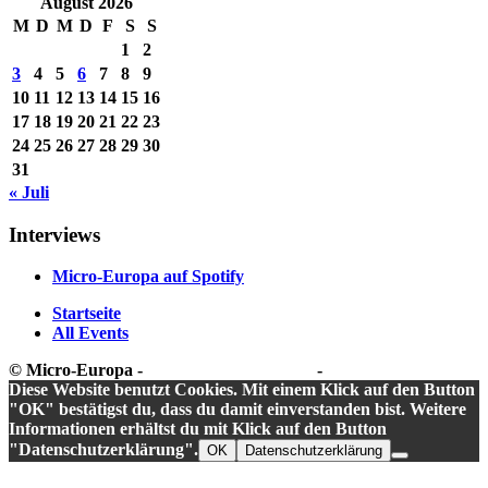
August 2026
M
D
M
D
F
S
S
1
2
3
4
5
6
7
8
9
10
11
12
13
14
15
16
17
18
19
20
21
22
23
24
25
26
27
28
29
30
31
« Juli
Interviews
Micro-Europa auf Spotify
Startseite
All Events
© Micro-Europa -
Datenschutzerklärung
-
Impressum
Diese Website benutzt Cookies. Mit einem Klick auf den Button
"OK" bestätigst du, dass du damit einverstanden bist. Weitere
Informationen erhältst du mit Klick auf den Button
"Datenschutzerklärung".
OK
Datenschutzerklärung