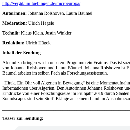
http://vergil.uni-tuebingen.de/microeuropa/
Autorinnen:
Johanna Rolshoven, Laura Bäumel
Moderation:
Ulrich Hägele
Technik:
Klaus Klein, Justin Winkler
Redaktion:
Ulrich Hägele
Inhalt der Sendung
Ab und zu bringen wir in unserem Programm ein Feature. Das ist sozu
von Johanna Rolshoven und Laura Bäumel. Johanna Rolshoven ist Empi
Bäumel arbeitet im selben Fach als Forschungsassistentin.
„Hirak. Ein Ohr voll Algerien in Bewegung“ ist eine Momentaufnahme
Informationen über Algerien. Den Autorinnen Johanna Rolshoven und 
Eindrücke von einer Forschungsreise im Frühjahr 2019 durch Staaten 
Soundscapes sind sein Stoff: Klänge aus einem Land im Ausnahmezu
_______________________________________________________
Teaser zur Sendung: