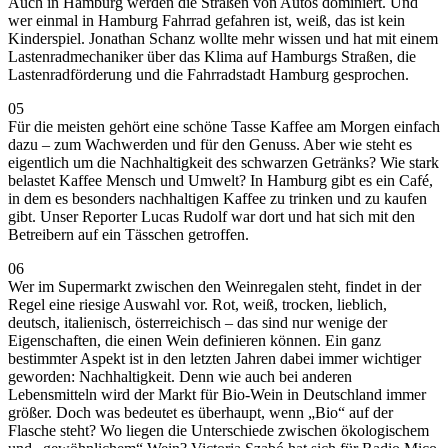
Auch in Hamburg werden die Straßen von Autos dominiert. Und
wer einmal in Hamburg Fahrrad gefahren ist, weiß, das ist kein
Kinderspiel. Jonathan Schanz wollte mehr wissen und hat mit einem
Lastenradmechaniker über das Klima auf Hamburgs Straßen, die
Lastenradförderung und die Fahrradstadt Hamburg gesprochen.
05
Für die meisten gehört eine schöne Tasse Kaffee am Morgen einfach
dazu – zum Wachwerden und für den Genuss. Aber wie steht es
eigentlich um die Nachhaltigkeit des schwarzen Getränks? Wie stark
belastet Kaffee Mensch und Umwelt? In Hamburg gibt es ein Café,
in dem es besonders nachhaltigen Kaffee zu trinken und zu kaufen
gibt. Unser Reporter Lucas Rudolf war dort und hat sich mit den
Betreibern auf ein Tässchen getroffen.
06
Wer im Supermarkt zwischen den Weinregalen steht, findet in der
Regel eine riesige Auswahl vor. Rot, weiß, trocken, lieblich,
deutsch, italienisch, österreichisch – das sind nur wenige der
Eigenschaften, die einen Wein definieren können. Ein ganz
bestimmter Aspekt ist in den letzten Jahren dabei immer wichtiger
geworden: Nachhaltigkeit. Denn wie auch bei anderen
Lebensmitteln wird der Markt für Bio-Wein in Deutschland immer
größer. Doch was bedeutet es überhaupt, wenn „Bio“ auf der
Flasche steht? Wo liegen die Unterschiede zwischen ökologischem