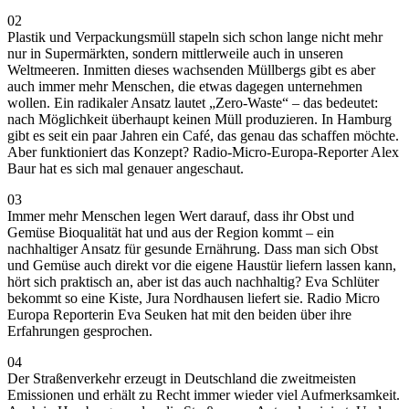
02
Plastik und Verpackungsmüll stapeln sich schon lange nicht mehr
nur in Supermärkten, sondern mittlerweile auch in unseren
Weltmeeren. Inmitten dieses wachsenden Müllbergs gibt es aber
auch immer mehr Menschen, die etwas dagegen unternehmen
wollen. Ein radikaler Ansatz lautet „Zero-Waste“ – das bedeutet:
nach Möglichkeit überhaupt keinen Müll produzieren. In Hamburg
gibt es seit ein paar Jahren ein Café, das genau das schaffen möchte.
Aber funktioniert das Konzept? Radio-Micro-Europa-Reporter Alex
Baur hat es sich mal genauer angeschaut.
03
Immer mehr Menschen legen Wert darauf, dass ihr Obst und
Gemüse Bioqualität hat und aus der Region kommt – ein
nachhaltiger Ansatz für gesunde Ernährung. Dass man sich Obst
und Gemüse auch direkt vor die eigene Haustür liefern lassen kann,
hört sich praktisch an, aber ist das auch nachhaltig? Eva Schlüter
bekommt so eine Kiste, Jura Nordhausen liefert sie. Radio Micro
Europa Reporterin Eva Seuken hat mit den beiden über ihre
Erfahrungen gesprochen.
04
Der Straßenverkehr erzeugt in Deutschland die zweitmeisten
Emissionen und erhält zu Recht immer wieder viel Aufmerksamkeit.