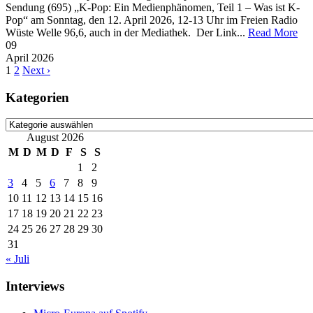
Sendung (695) „K-Pop: Ein Medienphänomen, Teil 1 – Was ist K-
Pop“ am Sonntag, den 12. April 2026, 12-13 Uhr im Freien Radio
Wüste Welle 96,6, auch in der Mediathek. Der Link...
Read More
09
April
2026
1
2
Next ›
Kategorien
Kategorien
August 2026
M
D
M
D
F
S
S
1
2
3
4
5
6
7
8
9
10
11
12
13
14
15
16
17
18
19
20
21
22
23
24
25
26
27
28
29
30
31
« Juli
Interviews