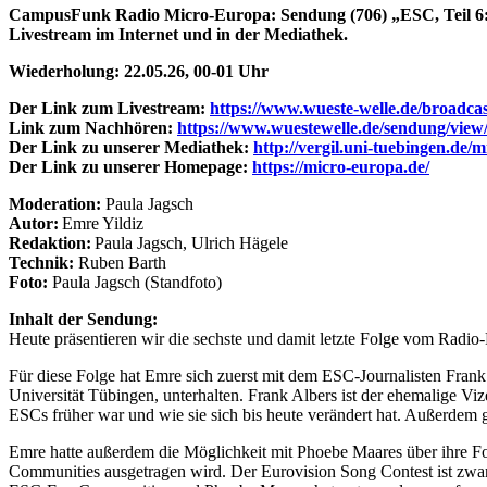
CampusFunk Radio Micro-Europa: Sendung (706)
„ESC, Teil 6
Livestream im Internet und in der Mediathek.
Wiederholung: 22.05.26, 00-01 Uhr
Der Link zum Livestream:
https://www.wueste-welle.de/broadcas
Link zum Nachhören:
https://www.wuestewelle.de/sendung/vie
Der Link zu unserer Mediathek:
http://vergil.uni-tuebingen.de/
Der Link zu unserer Homepage:
https://micro-europa.de/
Moderation:
Paula Jagsch
Autor:
Emre Yildiz
Redaktion:
Paula Jagsch, Ulrich Hägele
Technik:
Ruben Barth
Foto:
Paula Jagsch (Standfoto)
Inhalt der Sendung:
Heute präsentieren wir die sechste und damit letzte Folge vom Radio
Für diese Folge hat Emre sich zuerst mit dem ESC-Journalisten Frank
Universität Tübingen, unterhalten. Frank Albers ist der ehemalige V
ESCs früher war und wie sie sich bis heute verändert hat. Außerdem 
Emre hatte außerdem die Möglichkeit mit Phoebe Maares über ihre Forsc
Communities ausgetragen wird. Der Eurovision Song Contest ist zwar 