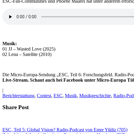
ESC-Fan-Communities und Phoebe Maares hat unter anderem erforsch
Musik:
01 JJ – Wasted Love (2025)
02 Lena – Satellite (2010)
Die Micro-Europa-Sendung „ESC, Teil 6: Forschungsfeld. Radio-Pod
Live-Stream. Schaut auch bei Facebook unter Micro-Europa Tüb
|
Berichterstattung
,
Contest
,
ESC
,
Musik
,
Musikgeschichte
,
Radio-Pod
Share Post
ESC, Teil 5: Global Vision? Radio-Podcast von Emre Yildiz (705)