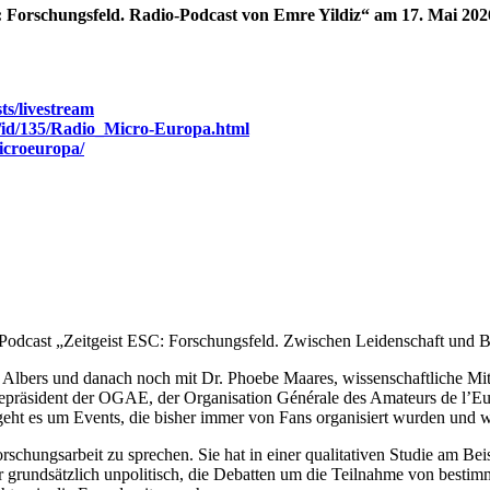
: Forschungsfeld. Radio-Podcast von Emre Yildiz“
am 17. Mai 2026
ts/livestream
w/id/135/Radio_Micro-Europa.html
microeuropa/
-Podcast „Zeitgeist ESC: Forschungsfeld. Zwischen Leidenschaft und B
 Albers und danach noch mit Dr. Phoebe Maares, wissenschaftliche Mita
izepräsident der OGAE, der Organisation Générale des Amateurs de l’E
geht es um Events, die bisher immer von Fans organisiert wurden und w
hungsarbeit zu sprechen. Sie hat in einer qualitativen Studie am Beisp
grundsätzlich unpolitisch, die Debatten um die Teilnahme von bestimmt