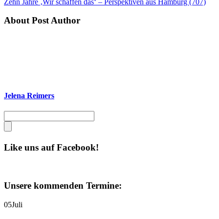
Zehn Jahre ‚Wir schaffen das‘ – Perspektiven aus Hamburg (707)
About Post Author
Jelena Reimers
Like uns auf Facebook!
Unsere kommenden Termine:
05
Juli