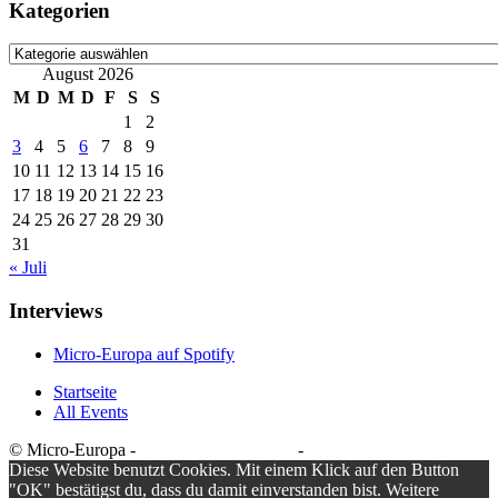
Kategorien
Kategorien
August 2026
M
D
M
D
F
S
S
1
2
3
4
5
6
7
8
9
10
11
12
13
14
15
16
17
18
19
20
21
22
23
24
25
26
27
28
29
30
31
« Juli
Interviews
Micro-Europa auf Spotify
Startseite
All Events
© Micro-Europa -
Datenschutzerklärung
-
Impressum
Diese Website benutzt Cookies. Mit einem Klick auf den Button
"OK" bestätigst du, dass du damit einverstanden bist. Weitere