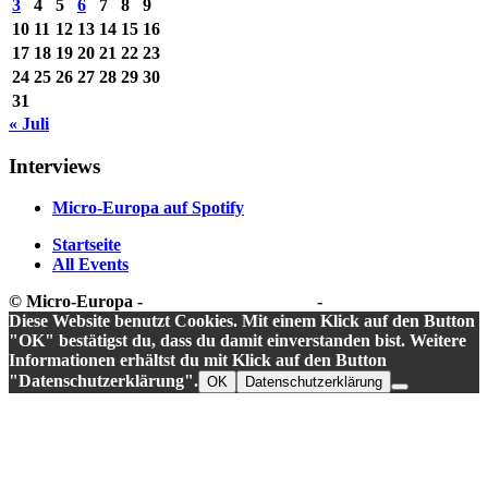
3
4
5
6
7
8
9
10
11
12
13
14
15
16
17
18
19
20
21
22
23
24
25
26
27
28
29
30
31
« Juli
Interviews
Micro-Europa auf Spotify
Startseite
All Events
© Micro-Europa -
Datenschutzerklärung
-
Impressum
Diese Website benutzt Cookies. Mit einem Klick auf den Button
"OK" bestätigst du, dass du damit einverstanden bist. Weitere
Informationen erhältst du mit Klick auf den Button
"Datenschutzerklärung".
OK
Datenschutzerklärung