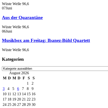
Wüste Welle 96,6
07
Juni
Aus der Quarantäne
Wüste Welle 96,6
06
Juni
Musikbox am Freitag: Ibanez-Bühl Quartett
Wüste Welle 96,6
Kategorien
Kategorien
August 2026
M
D
M
D
F
S
S
1
2
3
4
5
6
7
8
9
10
11
12
13
14
15
16
17
18
19
20
21
22
23
24
25
26
27
28
29
30