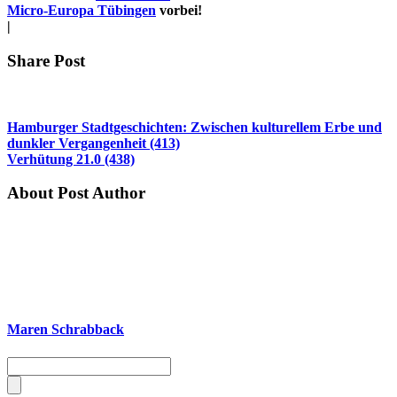
Micro-Europa Tübingen
vorbei!
|
Share Post
Hamburger Stadtgeschichten: Zwischen kulturellem Erbe und
dunkler Vergangenheit (413)
Verhütung 21.0 (438)
About Post Author
Maren Schrabback