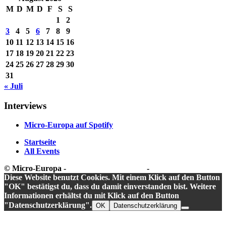
M
D
M
D
F
S
S
1
2
3
4
5
6
7
8
9
10
11
12
13
14
15
16
17
18
19
20
21
22
23
24
25
26
27
28
29
30
31
« Juli
Interviews
Micro-Europa auf Spotify
Startseite
All Events
© Micro-Europa -
Datenschutzerklärung
-
Impressum
Diese Website benutzt Cookies. Mit einem Klick auf den Button
"OK" bestätigst du, dass du damit einverstanden bist. Weitere
Informationen erhältst du mit Klick auf den Button
"Datenschutzerklärung".
OK
Datenschutzerklärung