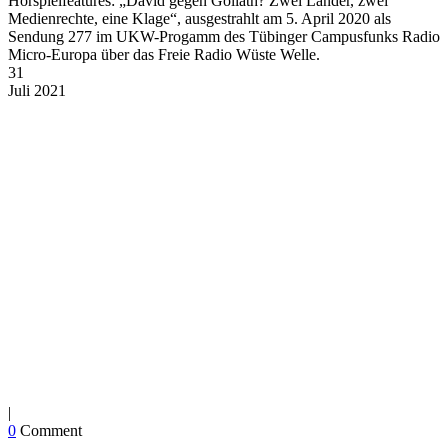
Hörspielfeatures: „David gegen Goliath? Zwei Länder, zwei
Medienrechte, eine Klage“, ausgestrahlt am 5. April 2020 als
Sendung 277 im UKW-Progamm des Tübinger Campusfunks Radio
Micro-Europa über das Freie Radio Wüste Welle.
31
Juli
2021
|
0
Comment