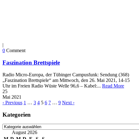
|
0
Comment
Faszination Brettspiele
Radio Micro-Europa, der Tübinger Campusfunk: Sendung (368)
„Faszination Brettspiele“ am Mittwoch, den 26. Mai 2021, 14-15
Uhr im Freien Radio Wüste Welle 96,6 – Kabel:...
Read More
25
Mai
2021
‹ Previous
1
…
3
4
5
6
7
…
9
Next ›
Kategorien
Kategorien
August 2026
M
D
M
D
F
S
S