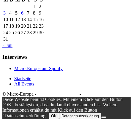
1
2
3
4
5
6
7
8
9
10
11
12
13
14
15
16
17
18
19
20
21
22
23
24
25
26
27
28
29
30
31
« Juli
Interviews
Micro-Europa auf Spotify
Startseite
All Events
© Micro-Europa -
Datenschutzerklärung
-
Impressum
Diese Website benutzt Cookies. Mit einem Klick auf den Button
"OK" bestätigst du, dass du damit einverstanden bist. Weitere
Informationen erhältst du mit Klick auf den Button
"Datenschutzerklärung".
OK
Datenschutzerklärung