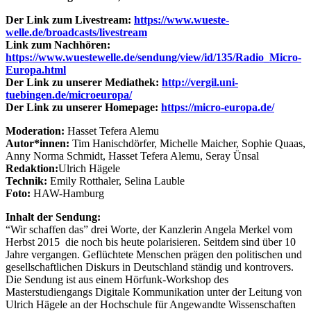
Der Link zum Livestream:
https://www.wueste-
welle.de/broadcasts/livestream
Link zum Nachhören:
https://www.wuestewelle.de/sendung/view/id/135/Radio_Micro-
Europa.html
Der Link zu unserer Mediathek:
http://vergil.uni-
tuebingen.de/microeuropa/
Der Link zu unserer Homepage:
https://micro-europa.de/
Moderation:
Hasset Tefera Alemu
Autor*innen:
Tim Hanischdörfer, Michelle Maicher, Sophie Quaas,
Anny Norma Schmidt, Hasset Tefera Alemu, Seray Ünsal
Redaktion:
Ulrich Hägele
Technik:
Emily Rotthaler, Selina Lauble
Foto:
HAW-Hamburg
Inhalt der Sendung:
“Wir schaffen das” drei Worte, der Kanzlerin Angela Merkel vom
Herbst 2015 die noch bis heute polarisieren. Seitdem sind über 10
Jahre vergangen. Geflüchtete Menschen prägen den politischen und
gesellschaftlichen Diskurs in Deutschland ständig und kontrovers.
Die Sendung ist aus einem Hörfunk-Workshop des
Masterstudiengangs Digitale Kommunikation unter der Leitung von
Ulrich Hägele an der Hochschule für Angewandte Wissenschaften