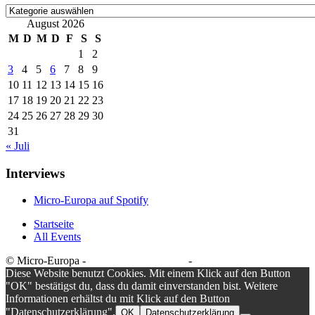
Kategorien
August 2026
M
D
M
D
F
S
S
1
2
3
4
5
6
7
8
9
10
11
12
13
14
15
16
17
18
19
20
21
22
23
24
25
26
27
28
29
30
31
« Juli
Interviews
Micro-Europa auf Spotify
Startseite
All Events
© Micro-Europa -
Datenschutzerklärung
-
Impressum
Diese Website benutzt Cookies. Mit einem Klick auf den Button
"OK" bestätigst du, dass du damit einverstanden bist. Weitere
Informationen erhältst du mit Klick auf den Button
"Datenschutzerklärung".
OK
Datenschutzerklärung