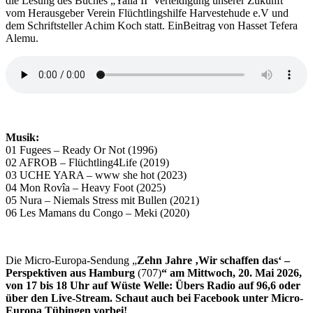
die Lesung des Buches „Yalla II Verteidigung unserer Zukunft“
vom Herausgeber Verein Flüchtlingshilfe Harvestehude e.V und
dem Schriftsteller Achim Koch statt. EinBeitrag von Hasset Tefera
Alemu.
Musik:
01 Fugees – Ready Or Not (1996)
02 AFROB – Flüchtling4Life (2019)
03 UCHE YARA – www she hot (2023)
04 Mon Rovîa – Heavy Foot (2025)
05 Nura – Niemals Stress mit Bullen (2021)
06 Les Mamans du Congo – Meki (2020)
Die Micro-Europa-Sendung „
Zehn Jahre ‚Wir schaffen das‘ –
Perspektiven aus Hamburg
(707)
“ am Mittwoch, 20. Mai 2026,
von 17 bis 18 Uhr auf Wüste Welle: Übers Radio auf 96,6 oder
über den Live-Stream. Schaut auch bei Facebook unter Micro-
Europa Tübingen vorbei!