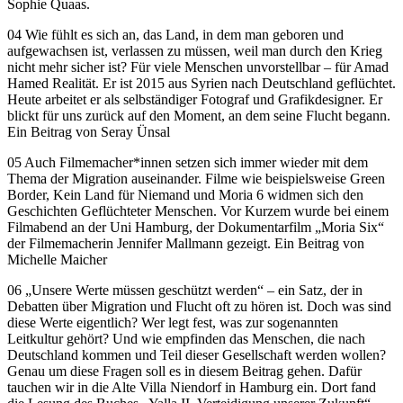
Sophie Quaas.
04 Wie fühlt es sich an, das Land, in dem man geboren und
aufgewachsen ist, verlassen zu müssen, weil man durch den Krieg
nicht mehr sicher ist? Für viele Menschen unvorstellbar – für Amad
Hamed Realität. Er ist 2015 aus Syrien nach Deutschland geflüchtet.
Heute arbeitet er als selbständiger Fotograf und Grafikdesigner. Er
blickt für uns zurück auf den Moment, an dem seine Flucht begann.
Ein Beitrag von Seray Ünsal
05 Auch Filmemacher*innen setzen sich immer wieder mit dem
Thema der Migration auseinander. Filme wie beispielsweise Green
Border, Kein Land für Niemand und Moria 6 widmen sich den
Geschichten Geflüchteter Menschen. Vor Kurzem wurde bei einem
Filmabend an der Uni Hamburg, der Dokumentarfilm „Moria Six“
der Filmemacherin Jennifer Mallmann gezeigt. Ein Beitrag von
Michelle Maicher
06 „Unsere Werte müssen geschützt werden“ – ein Satz, der in
Debatten über Migration und Flucht oft zu hören ist. Doch was sind
diese Werte eigentlich? Wer legt fest, was zur sogenannten
Leitkultur gehört? Und wie empfinden das Menschen, die nach
Deutschland kommen und Teil dieser Gesellschaft werden wollen?
Genau um diese Fragen soll es in diesem Beitrag gehen. Dafür
tauchen wir in die Alte Villa Niendorf in Hamburg ein. Dort fand